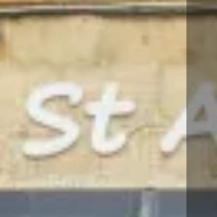
août
lun
mar
mer
jeu
ven
sam
dim
1
2
-
-
3
4
5
6
7
8
9
-
-
-
-
-
-
-
10
11
12
13
14
15
16