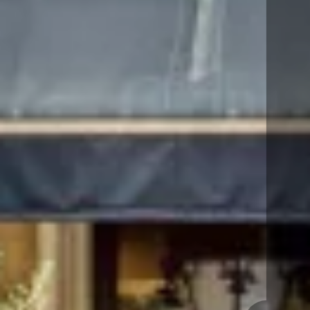
-
-
-
-
-
-
-
17
18
19
20
21
22
23
-
-
-
-
-
-
-
24
25
26
27
28
29
30
-
-
-
-
-
-
-
31
-
Meilleurs tarifs disponibles par jour, tous hébergements confondus
Une erreur est survenue lors de la récupération des données, la prévisualisation
des prix est incomplète.
A partir de
-
Site Officiel
Meilleur tarif garanti
Hébergement 1
2 Adultes, 0 Enfant, 0 Bébé
Ajouter un hébergement