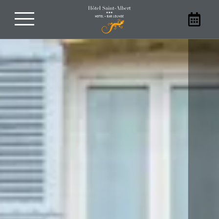
Réservez votre séjour
En famille, entre amis, en couple ou en
solitaire, séjournez dans notre hôtel à
Sarlat. Réservez votre chambre à l’Hôtel
Saint-Albert directement sur notre site
internet pour bénéficier des meilleurs
prix.