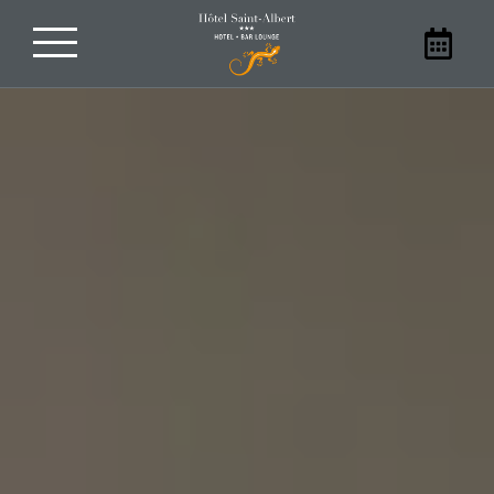
Réservez votre séjour
En famille, entre amis, en couple ou en
solitaire, séjournez dans notre hôtel à
Sarlat. Réservez votre chambre à l’Hôtel
Saint-Albert directement sur notre site
internet pour bénéficier des meilleurs
prix.