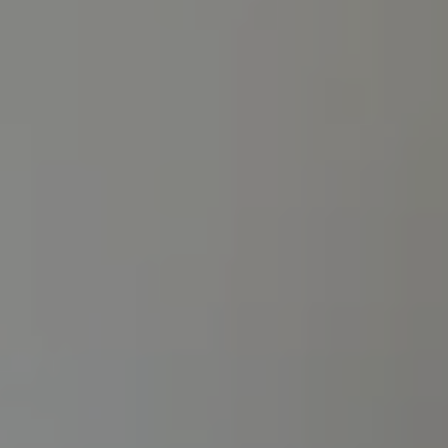
1
2
-
-
3
4
5
6
7
8
9
-
-
-
-
-
-
-
10
11
12
13
14
15
16
-
-
-
-
-
-
-
17
18
19
20
21
22
23
-
-
-
-
-
-
-
24
25
26
27
28
29
30
-
-
-
-
-
-
-
31
-
Meilleurs tarifs disponibles par jour, tous hébergements confondus
Une erreur est survenue lors de la récupération des données, la prévisualisation
des prix est incomplète.
A partir de
-
Site Officiel
Meilleur tarif garanti
Hébergement 1
2 Adultes, 0 Enfant, 0 Bébé