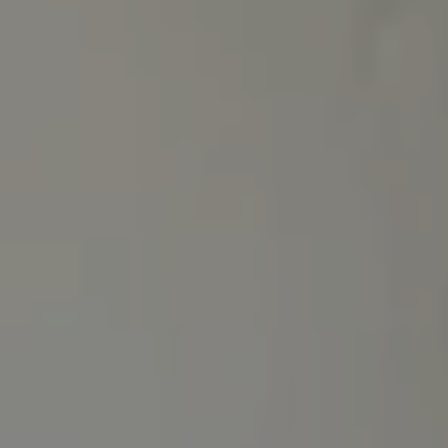
août
lun
mar
mer
jeu
ven
sam
dim