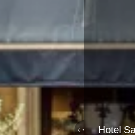
17
18
19
20
21
22
23
-
-
-
-
-
-
-
24
25
26
27
28
29
30
-
-
-
-
-
-
-
31
-
Mejores tarifas disponibles por día, todos los alojamientos juntos
Se ha producido un error al recuperar los datos, la vista previa de los precios está
incompleta.
A partir de
-
Sitio Oficial
Mejor precio garantizado
Alojamiento 1
2 Adultos, 0 Niño, 0 Bebé
Añadir un alojamiento