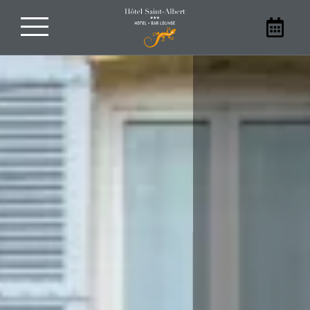
Reserva tu estancia
En familia, con amigos, en pareja o
solo, alójese en nuestro hotel en Sarlat.
Reserve su habitación en el Hôtel Saint-
Albert directamente en nuestra web
para beneficiarse de los mejores
precios.