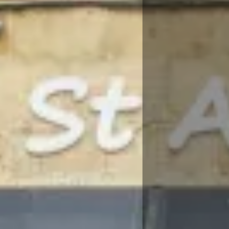
Agosto
Lun
Mar
Mié
Jue
Vie
Sáb
Dom
1
2
-
-
3
4
5
6
7
8
9
-
-
-
-
-
-
-
10
11
12
13
14
15
16
-
-
-
-
-
-
-