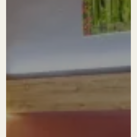
Agosto
Lun
Mar
Mié
Jue
Vie
Sáb
Dom
1
2
-
-
3
4
5
6
7
8
9
-
-
-
-
-
-
-
10
11
12
13
14
15
16
-
-
-
-
-
-
-
17
18
19
20
21
22
23
-
-
-
-
-
-
-
24
25
26
27
28
29
30
-
-
-
-
-
-
-