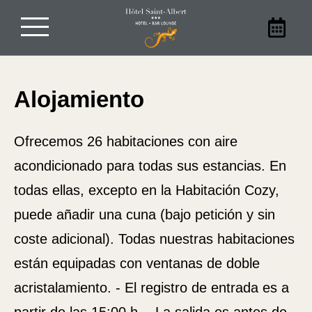
Agosto
Lun
Mar
Mié
Jue
Vie
Sáb
Dom
1
2
-
-
Reserva tu estancia
3
4
5
6
7
8
9
Alojamiento
-
-
-
-
-
-
-
10
11
12
13
14
15
16
En familia, con amigos, en pareja o
-
-
-
-
-
-
-
Ofrecemos 26 habitaciones con aire
solo, alójese en nuestro hotel en Sarlat.
17
18
19
20
21
22
23
acondicionado para todas sus estancias. En
-
-
-
-
-
-
-
Reserve su habitación en el Hôtel Saint-
24
25
26
27
28
29
30
Albert directamente en nuestra web
todas ellas, excepto en la Habitación Cozy,
-
-
-
-
-
-
-
para beneficiarse de los mejores
puede añadir una cuna (bajo petición y sin
31
precios.
-
coste adicional). Todas nuestras habitaciones
A partir de
están equipadas con ventanas de doble
-
acristalamiento. - El registro de entrada es a
Sitio Oficial
Mejor precio garantizado