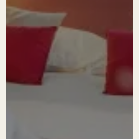
31
-
Mejores tarifas disponibles por día, todos los alojamientos juntos
Se ha producido un error al recuperar los datos, la vista previa de los precios está
incompleta.
A partir de
-
Sitio Oficial
Mejor precio garantizado
Alojamiento 1
2 Adultos, 0 Niño, 0 Bebé
Añadir un alojamiento
Reservar