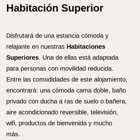
Habitación Superior
Agosto
Disfrutará de una estancia cómoda y
Lun
Mar
Mié
Jue
Vie
Sáb
Dom
relajante en nuestras
Habitaciones
1
2
Superiores
. Una de ellas está adaptada
-
-
para personas con movilidad reducida.
3
4
5
6
7
8
9
-
-
-
-
-
-
-
Entre las comodidades de este alojamiento,
10
11
12
13
14
15
16
-
-
-
-
-
-
-
encontrará: una cómoda cama doble, baño
17
18
19
20
21
22
23
privado con ducha a ras de suelo o bañera,
-
-
-
-
-
-
-
24
25
26
27
28
29
30
aire acondicionado reversible, televisión,
-
-
-
-
-
-
-
wifi, productos de bienvenida y mucho
31
-
más.
Mejores tarifas disponibles por día, todos los alojamientos juntos
Se ha producido un error al recuperar los datos, la vista previa de los precios está
incompleta.