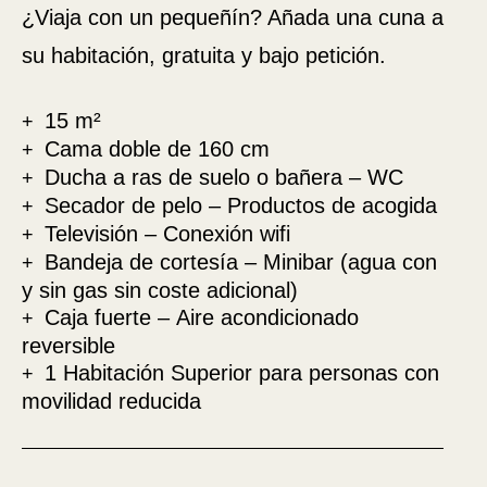
A partir de
¿Viaja con un pequeñín? Añada una cuna a
-
su habitación, gratuita y bajo petición.
Sitio Oficial
Mejor precio garantizado
Alojamiento 1
15 m²
Cama doble de 160 cm
2 Adultos, 0 Niño, 0 Bebé
Ducha a ras de suelo o bañera – WC
Secador de pelo – Productos de acogida
Televisión – Conexión wifi
Añadir un alojamiento
Bandeja de cortesía – Minibar (agua con
y sin gas sin coste adicional)
Caja fuerte – Aire acondicionado
reversible
Reservar
1 Habitación Superior para personas con
movilidad reducida